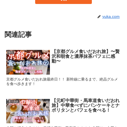
yuka.com
関連記事
【京都グルメ食いだおれ旅】〜贅
旅行
沢和朝食と濃厚抹茶パフェに感
動〜
京都グルメ食いだおれ旅最終日！！ 新幹線に乗るまで、絶品グルメ
を食べ歩きます！
【元町中華街・馬車道食いだおれ
食べ歩き
旅】中華食べずにパンケーキとナ
ポリタンとパフェを食べる！