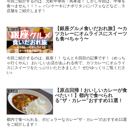
今回ご紹介するのは…元町中華街・馬車道！ しかし今回は、中華を
食べません！！！← パンケーキにナポリタンにパフェなどなど…５
店舗をご紹介します！
【銀座グルメ食いだおれ旅】〜カ
食べ歩き
ツカレーにオムライスにスイーツ
も食べちゃう〜
今回ご紹介するのは…銀座！！ なんと６回目の記事です！（めっち
ゃ行くやん） おいしいお店があふれる街で、カツカレーにオムライ
スにスイーツをたっぷりいただきました！ ぜひゆっくりご覧くださ
い♪
【原点回帰！おいしいカレーが食
まとめ
べたい！】都内で食べられ
る“ザ・カレー”おすすめ11選！
都内で食べられる、ポピュラーなカレー“ザ・カレー”のおすすめ11選
をご紹介します！