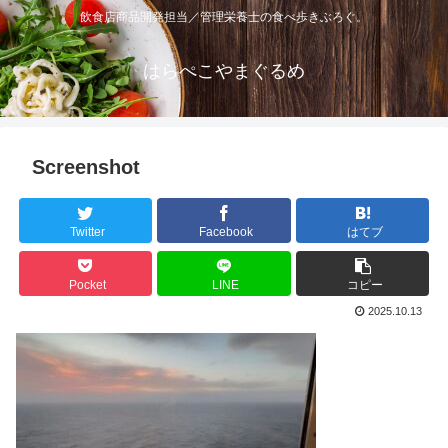
飲食店商品開発担当／管理栄養士の食べ歩きぶろぐ。
はらぺこやまぐるめ
Screenshot
Twitter
Facebook
はてブ
Pocket
LINE
コピー
2025.10.13