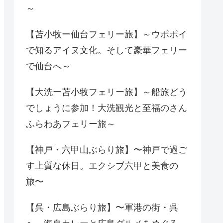
～
【苫小牧ー仙台フェリー旅】～ウポポイ
で知るアイヌ文化。そして豪華フェリー
で仙台へ～
【大洗ー苫小牧フェリー旅】～船旅どう
でしょうに参加！大洗観光と至福のさん
ふらわあフェリー旅～
【神戸・六甲山ぶらり旅】〜神戸で過ご
す上質な休日。エクシブ六甲と美食の
旅〜
【呉・広島ぶらり旅】〜軍港の街・呉