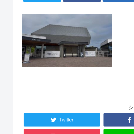
シ
Twitter