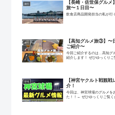
【長崎・佐世保グルメ
旅行
旅〜１日目〜
飲食店商品開発担当の私が行
【高知グルメ旅③】〜
旅行
ご紹介〜
今回ご紹介するのは…高知グ
紹介します！ ぜひゆっくりご
【神宮ヤクルト戦観戦レ
野球
介！
今回は、神宮球場のグルメを
た！！← ぜひゆっくりご覧く