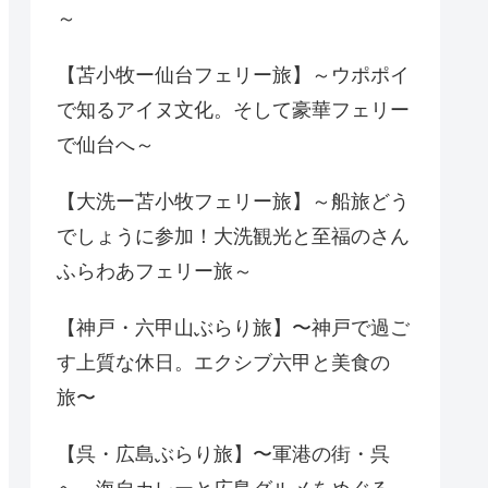
～
【苫小牧ー仙台フェリー旅】～ウポポイ
で知るアイヌ文化。そして豪華フェリー
で仙台へ～
【大洗ー苫小牧フェリー旅】～船旅どう
でしょうに参加！大洗観光と至福のさん
ふらわあフェリー旅～
【神戸・六甲山ぶらり旅】〜神戸で過ご
す上質な休日。エクシブ六甲と美食の
旅〜
【呉・広島ぶらり旅】〜軍港の街・呉