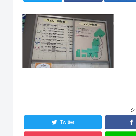
シ
Twitter