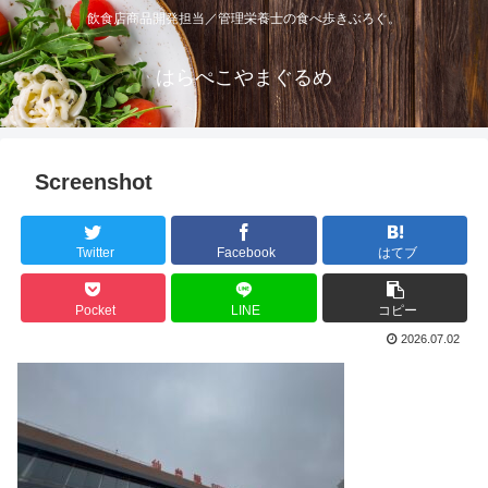
飲食店商品開発担当／管理栄養士の食べ歩きぶろぐ。
はらぺこやまぐるめ
Screenshot
Twitter
Facebook
はてブ
Pocket
LINE
コピー
2026.07.02