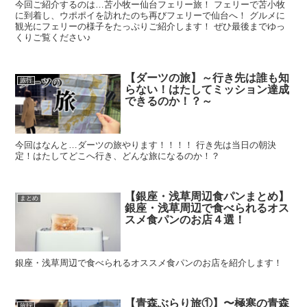
今回ご紹介するのは…苫小牧ー仙台フェリー旅！ フェリーで苫小牧
に到着し、ウポポイを訪れたのち再びフェリーで仙台へ！ グルメに
観光にフェリーの様子をたっぷりご紹介します！ ぜひ最後までゆっ
くりご覧ください♪
【ダーツの旅】～行き先は誰も知
旅行
らない！はたしてミッション達成
できるのか！？～
今回はなんと…ダーツの旅やります！！！！ 行き先は当日の朝決
定！はたしてどこへ行き、どんな旅になるのか！？
【銀座・浅草周辺食パンまとめ】
まとめ
銀座・浅草周辺で食べられるオス
スメ食パンのお店４選！
銀座・浅草周辺で食べられるオススメ食パンのお店を紹介します！
【青森ぶらり旅①】〜極寒の青森
旅行