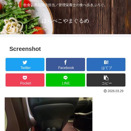
飲食店商品開発担当／管理栄養士の食べ歩きぶろぐ。
はらぺこやまぐるめ
Screenshot
Twitter
Facebook
はてブ
Pocket
LINE
コピー
2026.03.29