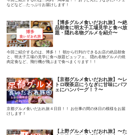
などなど…たっぷりお届けします！
【博多グルメ食いだおれ旅】〜絶
旅行
品朝食に明太子工場見学と食べ放
題・隠れ名物グルメを紹介〜
今回ご紹介するのは、博多！！ 朝から行列のできるお店の絶品朝食
と、明太子工場の見学に食べ放題ビュッフェ、 隠れ名物グルメの焼
肉定食など、飛行機が飛ぶまで食べまくります！！
【京都グルメ食いだおれ旅】〜レ
旅行
トロ喫茶店にうなぎに甘味にパフ
ェにハンバーグ！？〜
京都グルメ食いだおれ旅４日目！！ お仕事の間の休日の模様をお届
けします！
【上野グルメ食いだおれ旅】〜た
食べ歩き