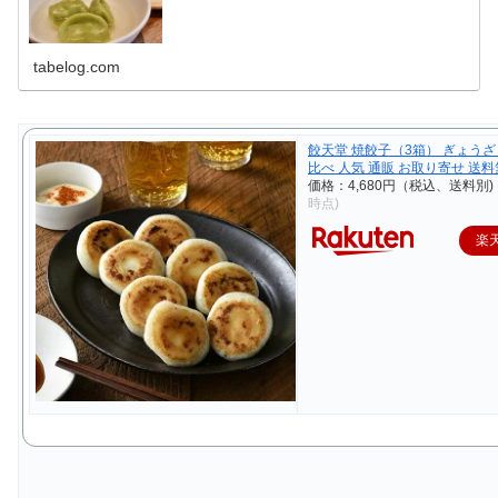
tabelog.com
餃天堂 焼餃子（3箱） ぎょうざ
比べ 人気 通販 お取り寄せ 送
価格：4,680円（税込、送料別)
時点)
楽