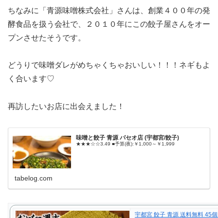
ちなみに「青源味噌株式会社」さんは、創業４００年の発
酵食品を扱う会社で、２０１０年にこの餃子屋さんをオー
プンさせたそうです。
どうりで味噌ダレがめちゃくちゃおいしい！！！ネギもよ
く合います♡
再訪したいお店に出会えました！
味噌と餃子 青源 パセオ店 (宇都宮/餃子)
★★★☆☆3.49 ■予算(夜):￥1,000～￥1,999
tabelog.com
宇都宮 餃子 青源 送料無料 45個