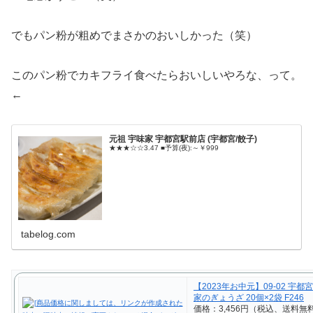
でもパン粉が粗めでまさかのおいしかった（笑）
このパン粉でカキフライ食べたらおいしいやろな、って。
←
元祖 宇味家 宇都宮駅前店 (宇都宮/餃子)
★★★☆☆3.47 ■予算(夜):～￥999
tabelog.com
【2023年お中元】09-02 宇都
家のぎょうざ 20個×2袋 F246
価格：3,456円（税込、送料無料