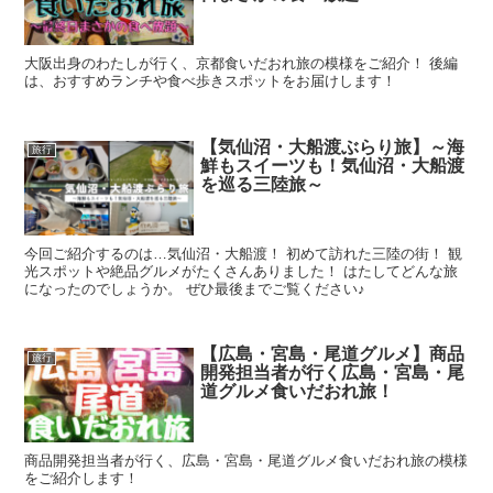
大阪出身のわたしが行く、京都食いだおれ旅の模様をご紹介！ 後編
は、おすすめランチや食べ歩きスポットをお届けします！
【気仙沼・大船渡ぶらり旅】～海
旅行
鮮もスイーツも！気仙沼・大船渡
を巡る三陸旅～
今回ご紹介するのは…気仙沼・大船渡！ 初めて訪れた三陸の街！ 観
光スポットや絶品グルメがたくさんありました！ はたしてどんな旅
になったのでしょうか。 ぜひ最後までご覧ください♪
【広島・宮島・尾道グルメ】商品
旅行
開発担当者が行く広島・宮島・尾
道グルメ食いだおれ旅！
商品開発担当者が行く、広島・宮島・尾道グルメ食いだおれ旅の模様
をご紹介します！