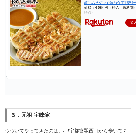
箱）みそダレで味わう宇都宮餃
価格：4,860円（税込、送料別)
時点)
楽
３．元祖 宇味家
つづいてやってきたのは、JR宇都宮駅西口から歩いて２