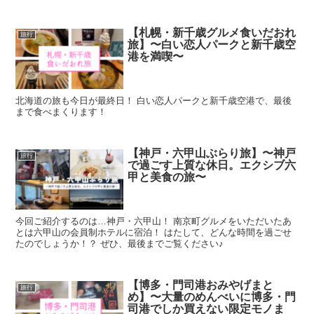
【札幌・新千歳グルメ食いだおれ
旅行
旅】〜白い恋人パークと新千歳空
港を満喫〜
北海道の旅も今日が最終日！ 白い恋人パークと新千歳空港で、最後
まで食べまくります！
【神戸・六甲山ぶらり旅】〜神戸
旅行
で過ごす上質な休日。エクシブ六
甲と美食の旅〜
今回ご紹介するのは…神戸・六甲山！ 南京町グルメをいただいたあ
とは六甲山の会員制ホテルに宿泊！ はたして、どんな時間を過ごせ
たのでしょうか！？ ぜひ、最後までご覧ください♪
【博多・門司港おみやげまと
旅行
め】〜大量のめんべいに博多・門
司港でしか買えない限定モノま