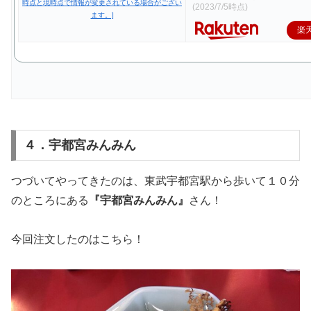
(2023/7/5時点)
楽
４．宇都宮みんみん
つづいてやってきたのは、東武宇都宮駅から歩いて１０分
のところにある
『宇都宮みんみん』
さん！
今回注文したのはこちら！