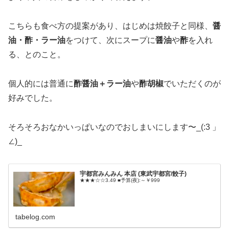
こちらも食べ方の提案があり、はじめは焼餃子と同様、
醤
油・酢・ラー油
をつけて、次にスープに
醤油
や
酢
を入れ
る、とのこと。
個人的には普通に
酢醤油＋ラー油
や
酢胡椒
でいただくのが
好みでした。
そろそろおなかいっぱいなのでおしまいにします〜_(:3 」
∠)_
宇都宮みんみん 本店 (東武宇都宮/餃子)
★★★☆☆3.49 ■予算(夜):～￥999
tabelog.com