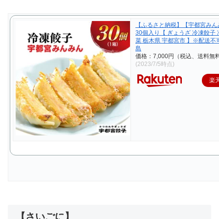
【ふるさと納税】【宇都宮みん
30個入り【 ぎょうざ 冷凍餃子 
菜 栃木県 宇都宮市 】※配送
島
価格：7,000円（税込、送料無料
(2023/7/5時点)
楽
【さいごに】