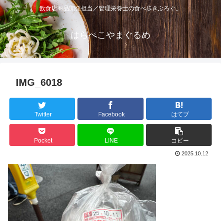
飲食店商品開発担当／管理栄養士の食べ歩きぶろぐ。
はらぺこやまぐるめ
IMG_6018
Twitter
Facebook
はてブ
Pocket
LINE
コピー
2025.10.12