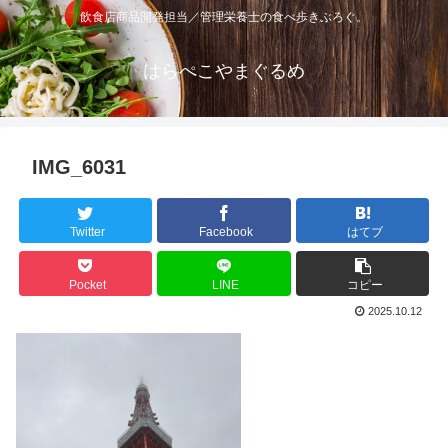
飲食店商品開発担当／管理栄養士の食べ歩きぶろぐ。
はらぺこやまぐるめ
IMG_6031
Twitter
Facebook
はてブ
Pocket
LINE
コピー
2025.10.12