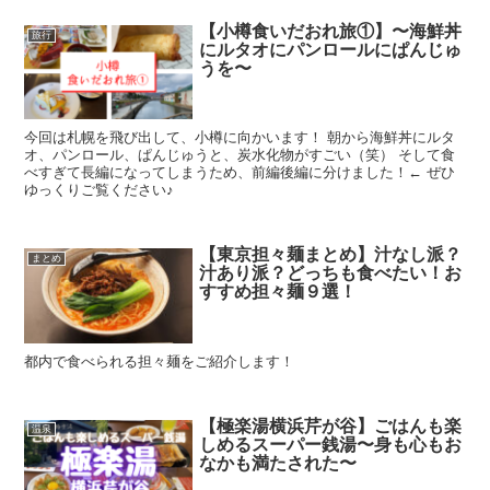
【小樽食いだおれ旅①】〜海鮮丼
旅行
にルタオにパンロールにぱんじゅ
うを〜
今回は札幌を飛び出して、小樽に向かいます！ 朝から海鮮丼にルタ
オ、パンロール、ぱんじゅうと、炭水化物がすごい（笑） そして食
べすぎて長編になってしまうため、前編後編に分けました！← ぜひ
ゆっくりご覧ください♪
【東京担々麺まとめ】汁なし派？
まとめ
汁あり派？どっちも食べたい！お
すすめ担々麺９選！
都内で食べられる担々麺をご紹介します！
【極楽湯横浜芹が谷】ごはんも楽
温泉
しめるスーパー銭湯〜身も心もお
なかも満たされた〜