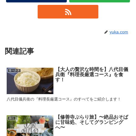
yuka.com
関連記事
【大人の贅沢な時間を】八代目儀
食べ歩き
兵衛『料理長厳選コース』を食
す！
八代目儀兵衛の『料理長厳選コース』のすべてをご紹介します！
【修善寺ぶらり旅】〜絶品おそば
旅行
に甘味処、そしてグランピング
へ〜