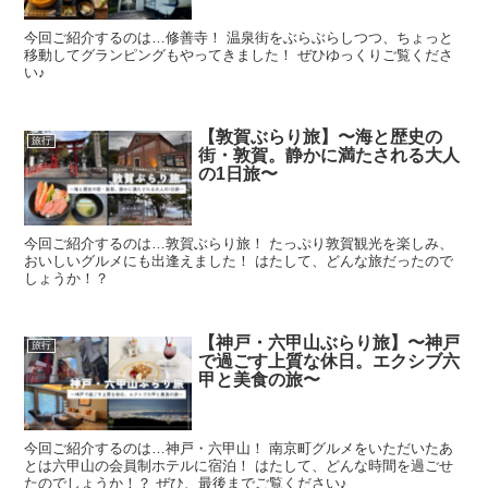
今回ご紹介するのは…修善寺！ 温泉街をぶらぶらしつつ、ちょっと
移動してグランピングもやってきました！ ぜひゆっくりご覧くださ
い♪
【敦賀ぶらり旅】〜海と歴史の
旅行
街・敦賀。静かに満たされる大人
の1日旅〜
今回ご紹介するのは…敦賀ぶらり旅！ たっぷり敦賀観光を楽しみ、
おいしいグルメにも出逢えました！ はたして、どんな旅だったので
しょうか！？
【神戸・六甲山ぶらり旅】〜神戸
旅行
で過ごす上質な休日。エクシブ六
甲と美食の旅〜
今回ご紹介するのは…神戸・六甲山！ 南京町グルメをいただいたあ
とは六甲山の会員制ホテルに宿泊！ はたして、どんな時間を過ごせ
たのでしょうか！？ ぜひ、最後までご覧ください♪