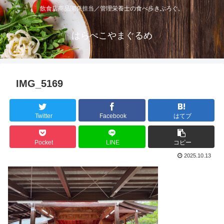
飲食店商品開発担当／管理栄養士の食べ歩きぶろぐ。
はらぺこやまぐるめ
IMG_5169
Twitter
Facebook
はてブ
Pocket
LINE
コピー
2025.10.13