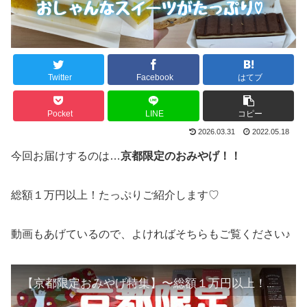
Twitter
Facebook
はてブ
Pocket
LINE
コピー
2026.03.31
2022.05.18
今回お届けするのは…
京都限定のおみやげ！！
総額１万円以上！たっぷりご紹介します♡
動画もあげているので、よければそちらもご覧ください♪
【京都限定おみやげ特集】〜総額１万円以上！おしゃんなスイーツがたっぷり♡〜