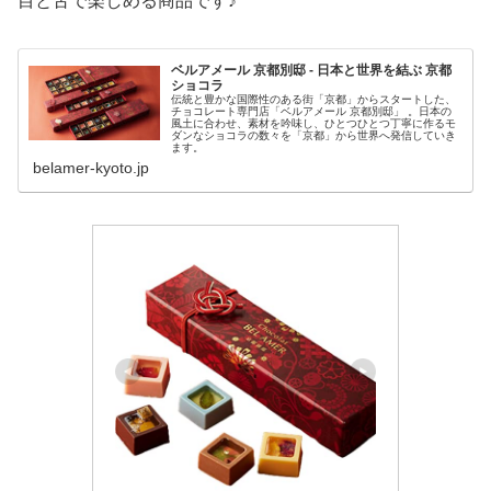
目と舌で楽しめる商品です♪
ベルアメール 京都別邸 - 日本と世界を結ぶ 京都
ショコラ
伝統と豊かな国際性のある街「京都」からスタートした、
チョコレート専門店「ベルアメール 京都別邸」 。日本の
風土に合わせ、素材を吟味し、ひとつひとつ丁寧に作るモ
ダンなショコラの数々を「京都」から世界へ発信していき
ます。
belamer-kyoto.jp