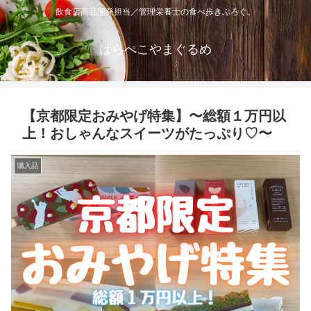
飲食店商品開発担当／管理栄養士の食べ歩きぶろぐ。
はらぺこやまぐるめ
【京都限定おみやげ特集】〜総額１万円以
上！おしゃんなスイーツがたっぷり♡〜
購入品