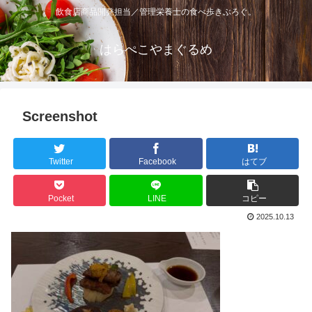
飲食店商品開発担当／管理栄養士の食べ歩きぶろぐ。
はらぺこやまぐるめ
Screenshot
Twitter
Facebook
はてブ
Pocket
LINE
コピー
2025.10.13