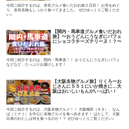
今回ご紹介するのは、奈良グルメ食いだおれ旅２日目！ お寺をめぐ
り、奈良名物もしっかり食べてきました。 ぜひゆっくりご覧くださ
い♪
【関内・馬車道グルメ食いだおれ
食べ歩き
旅】〜おうどんにうなぎにパフェ
にショコラチーズテリーヌ！？〜
今回ご紹介するのは…関内・馬車道！！ おうどんにうなぎにパフェ
などなど…たっぷりお届けします！
【大阪名物グルメ旅】りくろーお
旅行
じさんに５５１にいか焼きに…大
阪はおいしいもんがいっぱい！
今回ご紹介するのは…大阪名物グルメ！！ 大阪梅田（キタ）、なん
ば（ミナミ）を中心に名物グルメを食べ歩きます！ はたして、大阪
出身のわたしは何を食べるのか！？ ぜひゆっくりご覧ください♪