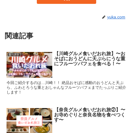
yuka.com
関連記事
【川崎グルメ食いだおれ旅】〜お
食べ歩き
そばにおうどんに天ぷらにうな重
にフルーツパフェを食べる！〜
今回ご紹介するのは…川崎！！ 絶品おそばに感動のおうどんと天ぷ
ら、ふわとろうな重とおしゃんなフルーツパフェまでたっぷりご紹介
します！
【奈良グルメ食いだおれ旅②】〜
旅行
お寺めぐりと奈良名物を食べつく
す〜