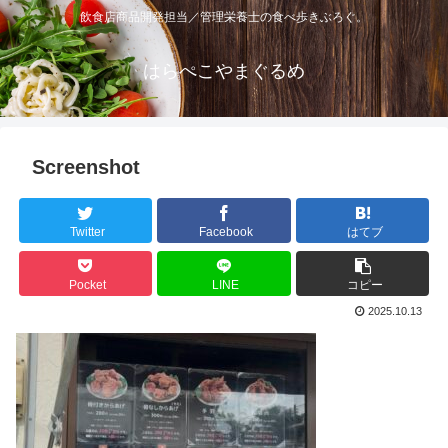
飲食店商品開発担当／管理栄養士の食べ歩きぶろぐ。
はらぺこやまぐるめ
Screenshot
Twitter
Facebook
はてブ
Pocket
LINE
コピー
2025.10.13