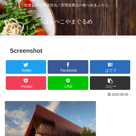
飲食店商品開発担当／管理栄養士の食べ歩きぶろぐ。
はらぺこやまぐるめ
Screenshot
Twitter
Facebook
はてブ
Pocket
LINE
コピー
2025.08.05