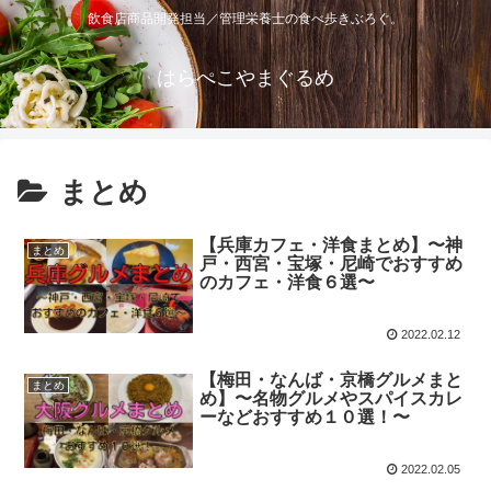
飲食店商品開発担当／管理栄養士の食べ歩きぶろぐ。
はらぺこやまぐるめ
まとめ
【兵庫カフェ・洋食まとめ】〜神
まとめ
戸・西宮・宝塚・尼崎でおすすめ
のカフェ・洋食６選〜
2022.02.12
【梅田・なんば・京橋グルメまと
まとめ
め】〜名物グルメやスパイスカレ
ーなどおすすめ１０選！〜
2022.02.05