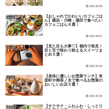
2021.08.08
【おしゃれでかわいいカフェごは
まとめ
ん】横浜・川崎・蒲田で食べたい
カフェごはん６選！
2021.06.07
【見た目も大事♡】都内で発見！
まとめ
目と舌で味わう映えるスイーツま
とめ５選！
2021.06.03
【身体に優しいお惣菜ランチ】有
まとめ
楽町や御茶ノ水で食べるお惣菜の
おいしいお店５選！
2021.05.30
【サクサク・ふわふわ・しっとり
まとめ