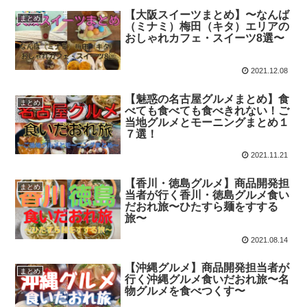
【大阪スイーツまとめ】〜なんば
まとめ
（ミナミ）梅田（キタ）エリアの
おしゃれカフェ・スイーツ8選〜
2021.12.08
【魅惑の名古屋グルメまとめ】食
まとめ
べても食べても食べきれない！ご
当地グルメとモーニングまとめ１
７選！
2021.11.21
【香川・徳島グルメ】商品開発担
まとめ
当者が行く香川・徳島グルメ食い
だおれ旅〜ひたすら麺をすする
旅〜
2021.08.14
【沖縄グルメ】商品開発担当者が
まとめ
行く沖縄グルメ食いだおれ旅〜名
物グルメを食べつくす〜