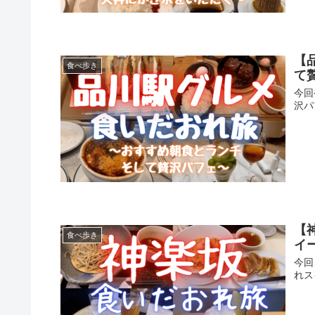
【
食べ歩き
て
今回
沢パ
【
食べ歩き
イ
今回
れス