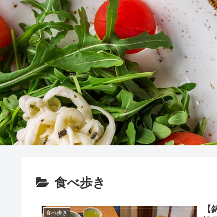
食べ歩き
【
食べ歩き