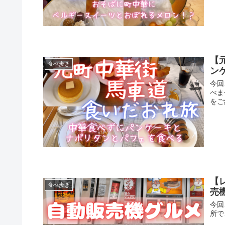
【
食べ歩き
ン
今回
べま
をご
【
食べ歩き
売
今回
所で