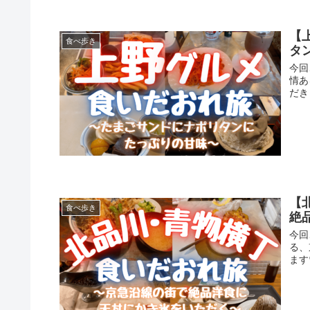
【
食べ歩き
タ
今回
情あ
だき
【
食べ歩き
絶
今回
る、
ます