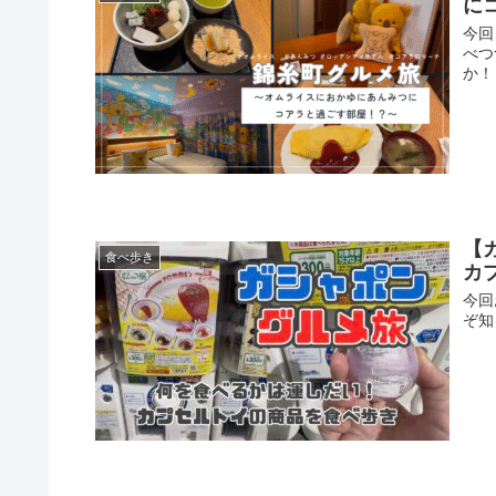
に
今回
べつ
か！
【
食べ歩き
カ
今回
ぞ知