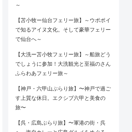
～
【苫小牧ー仙台フェリー旅】～ウポポイ
で知るアイヌ文化。そして豪華フェリー
で仙台へ～
【大洗ー苫小牧フェリー旅】～船旅どう
でしょうに参加！大洗観光と至福のさん
ふらわあフェリー旅～
【神戸・六甲山ぶらり旅】〜神戸で過ご
す上質な休日。エクシブ六甲と美食の
旅〜
【呉・広島ぶらり旅】〜軍港の街・呉