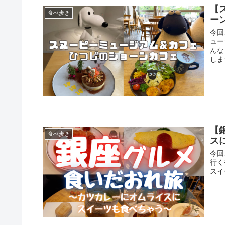
【
食べ歩き
ー
今回
ュー
んな
しま
【
食べ歩き
ス
今回
行く
スイ