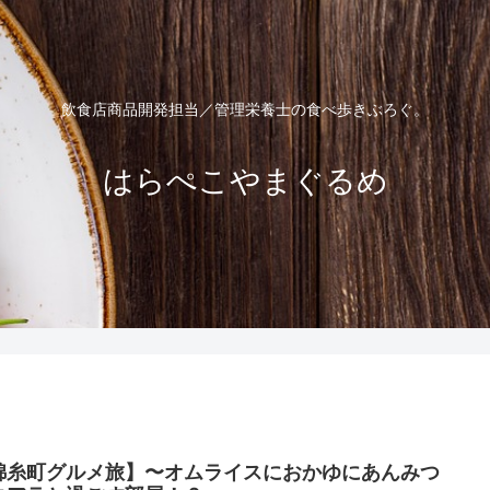
飲食店商品開発担当／管理栄養士の食べ歩きぶろぐ。
はらぺこやまぐるめ
錦糸町グルメ旅】〜オムライスにおかゆにあんみつ