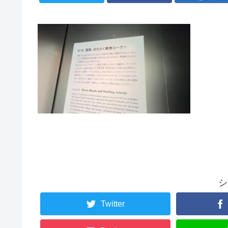
シ
Twitter