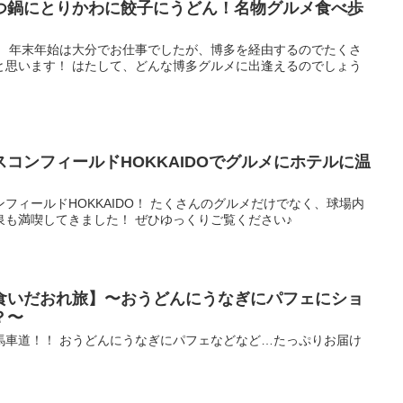
つ鍋にとりかわに餃子にうどん！名物グルメ食べ歩
！ 年末年始は大分でお仕事でしたが、博多を経由するのでたくさ
と思います！ はたして、どんな博多グルメに出逢えるのでしょう
コンフィールドHOKKAIDOでグルメにホテルに温
フィールドHOKKAIDO！ たくさんのグルメだけでなく、球場内
泉も満喫してきました！ ぜひゆっくりご覧ください♪
食いだおれ旅】〜おうどんにうなぎにパフェにショ
？〜
馬車道！！ おうどんにうなぎにパフェなどなど…たっぷりお届け