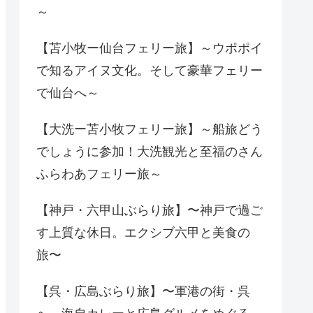
～
【苫小牧ー仙台フェリー旅】～ウポポイ
で知るアイヌ文化。そして豪華フェリー
で仙台へ～
【大洗ー苫小牧フェリー旅】～船旅どう
でしょうに参加！大洗観光と至福のさん
ふらわあフェリー旅～
【神戸・六甲山ぶらり旅】〜神戸で過ご
す上質な休日。エクシブ六甲と美食の
旅〜
【呉・広島ぶらり旅】〜軍港の街・呉