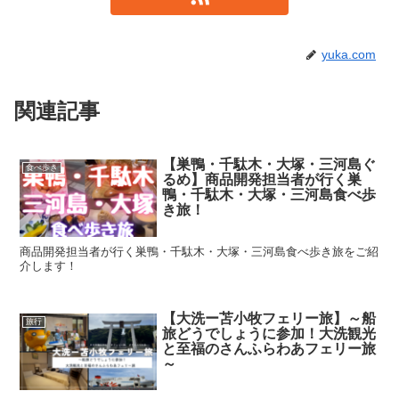
yuka.com
関連記事
【巣鴨・千駄木・大塚・三河島ぐ
食べ歩き
るめ】商品開発担当者が行く巣
鴨・千駄木・大塚・三河島食べ歩
き旅！
商品開発担当者が行く巣鴨・千駄木・大塚・三河島食べ歩き旅をご紹
介します！
【大洗ー苫小牧フェリー旅】～船
旅行
旅どうでしょうに参加！大洗観光
と至福のさんふらわあフェリー旅
～