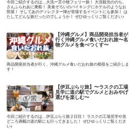
今回ご紹介するのは…大洗ー苫小牧フェリー旅！ 大洗観光ののち、
さんふらわあに乗船！ 美食ぞろいのバイキングにホテルのようなお
部屋！ そしてあのディレクター陣が登場するイベントにも参加！ は
たしてどんな旅だったのでしょうか！ ぜひゆっくりご覧ください♪
【沖縄グルメ】商品開発担当者が
まとめ
行く沖縄グルメ食いだおれ旅〜名
物グルメを食べつくす〜
商品開発担当者が行く、沖縄グルメ食いだおれ旅の模様をご紹介しま
す！
【伊豆ぶらり旅】〜ラスクの工場
旅行
見学に道の駅でグルメとおみやげ
選びを楽しむ〜
今回ご紹介するのは…伊豆ぶらり旅２日目！ ラスクの工場見学や見
どころ満載の道の駅にも行ってきました！ ぜひゆっくりご覧くださ
い♪