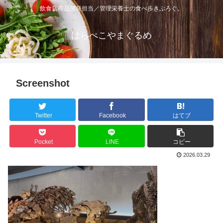
飲食店商品開発担当／管理栄養士の食べ歩きぶろぐ。
はらぺこやまぐるめ
Screenshot
Twitter
Facebook
はてブ
Pocket
LINE
コピー
2026.03.29