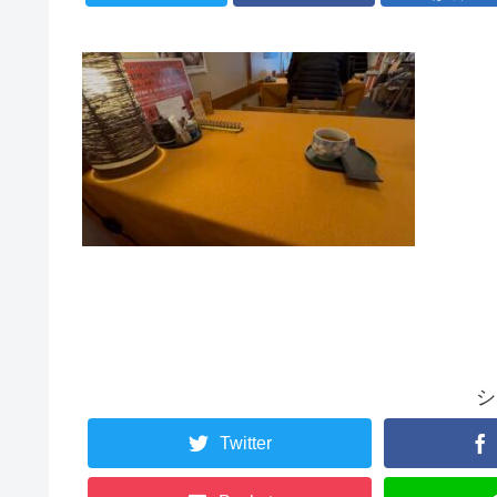
シ
Twitter