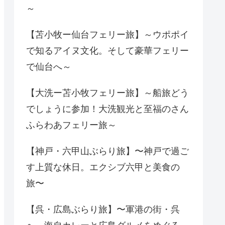
～
【苫小牧ー仙台フェリー旅】～ウポポイ
で知るアイヌ文化。そして豪華フェリー
で仙台へ～
【大洗ー苫小牧フェリー旅】～船旅どう
でしょうに参加！大洗観光と至福のさん
ふらわあフェリー旅～
【神戸・六甲山ぶらり旅】〜神戸で過ご
す上質な休日。エクシブ六甲と美食の
旅〜
【呉・広島ぶらり旅】〜軍港の街・呉