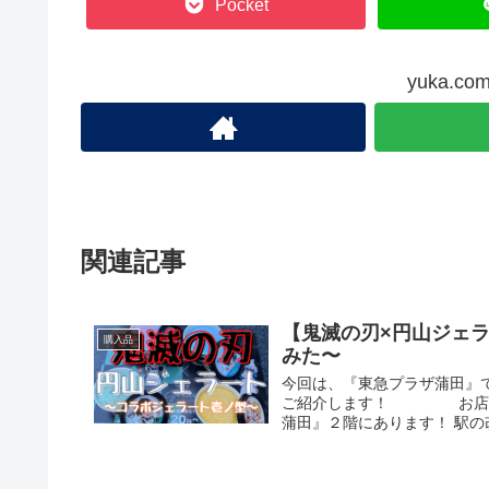
Pocket
yuka.
関連記事
【鬼滅の刃×円山ジェ
購入品
みた〜
今回は、『東急プラザ蒲田』
ご紹介します！ お店って
蒲田』２階にあります！ 駅の改