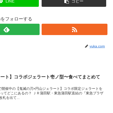
LINE
コピー
comをフォローする
yuka.com
ラート】コラボジェラート壱ノ型〜食べてまとめて
で開催中の【鬼滅の刃×円山ジェラート】コラボ限定ジェラートを
どこにあるの？ ＪＲ蒲田駅・東急蒲田駅直結の『東急プラザ
札を出て...