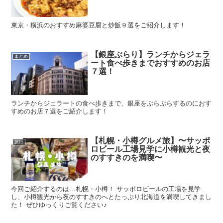
東京・横浜のおすすめ麻婆豆腐と炒飯９選をご紹介します！
【銀座ぶらり】ランチからジェラ
まとめ
ート食べ歩きまでおすすめのお店
７選！
ランチからジェラートの食べ歩きまで、銀座をぶらぶらするのにおす
すめのお店７選をご紹介します！
【札幌・小樽グルメ旅】〜サッポ
旅行
ロビール工場見学に小樽観光と夜
のすすきのを満喫〜
今回ご紹介するのは…札幌・小樽！ サッポロビールの工場を見学
し、小樽観光から夜のすすきのへとたっぷり北海道を満喫してきまし
た！ ぜひゆっくりご覧ください♪