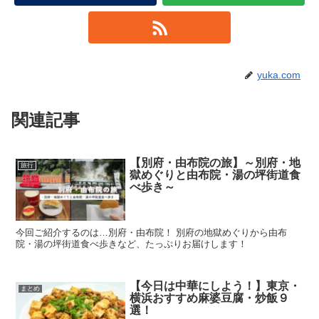
yuka.com
関連記事
【別府・由布院の旅】～別府・地
旅行
獄めぐりと由布院・湯の坪街道食
べ歩き～
今回ご紹介するのは…別府・由布院！ 別府の地獄めぐりから由布
院・湯の坪街道食べ歩きなど、たっぷりお届けします！
【今日は中華にしよう！】東京・
まとめ
横浜おすすめ麻婆豆腐・炒飯９
選！