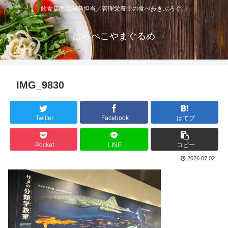
飲食店商品開発担当／管理栄養士の食べ歩きぶろぐ。
はらぺこやまぐるめ
IMG_9830
Twitter
Facebook
はてブ
Pocket
LINE
コピー
2026.07.02