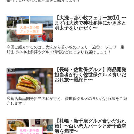
都内で食べられる担々麺をご紹介します！
【大洗→苫小牧フェリー旅①】〜
旅行
まずは大洗で神社参拝にかき氷と
明太子をいただく〜
今回ご紹介するのは…大洗から苫小牧のフェリー旅①！ フェリー乗
船までの神社参拝やグルメ情報などたっぷりお届けします！
【長崎・佐世保グルメ】商品開発
旅行
担当者が行く佐世保グルメ食いだ
おれ旅〜最終日〜
飲食店商品開発担当の私が行く、佐世保グルメの食いだおれ旅をご紹
介します！
【札幌・新千歳グルメ食いだおれ
旅行
旅】〜白い恋人パークと新千歳空
港を満喫〜