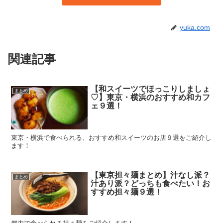
yuka.com
関連記事
【和スイーツでほっこりしましょ
まとめ
♡】東京・横浜のおすすめ和カフ
ェ９選！
東京・横浜で食べられる、おすすめ和スイーツのお店９選をご紹介し
ます！
【東京担々麺まとめ】汁なし派？
まとめ
汁あり派？どっちも食べたい！お
すすめ担々麺９選！