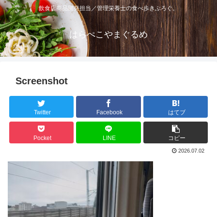
飲食店商品開発担当／管理栄養士の食べ歩きぶろぐ。
はらぺこやまぐるめ
Screenshot
Twitter
Facebook
はてブ
Pocket
LINE
コピー
2026.07.02