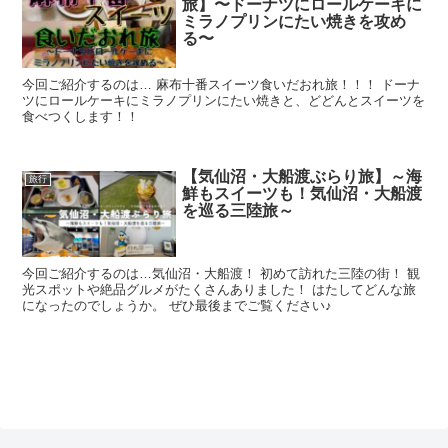
旅】〜ドーナツにロールケーキに
ミラノプリンにたい焼きを攻め
る〜
今回ご紹介するのは… 麻布十番スイーツ食いだおれ旅！！！ ドーナ
ツにロールケーキにミラノプリンにたい焼きと、どどんとスイーツを
食べつくします！！
【気仙沼・大船渡ぶらり旅】～海
旅行
鮮もスイーツも！気仙沼・大船渡
を巡る三陸旅～
今回ご紹介するのは…気仙沼・大船渡！ 初めて訪れた三陸の街！ 観
光スポットや絶品グルメがたくさんありました！ はたしてどんな旅
になったのでしょうか。 ぜひ最後までご覧ください♪