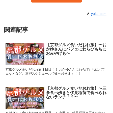
yuka.com
関連記事
【京都グルメ食いだおれ旅】〜お
旅行
かゆさんにパフェにわらびもちに
おみやげも〜
京都グルメ食いだおれ旅３日目！！ おかゆさんにわらびもちにパフ
ェなどなど、過密スケジュールで食べ歩きます！！
【京都グルメ食いだおれ旅】〜三
旅行
条食べ歩きと伏見稲荷で食べられ
ないランチ！？〜
京都グルメ食いだおれ旅５日目！！ 今回は、伏見稲荷と三条の食べ