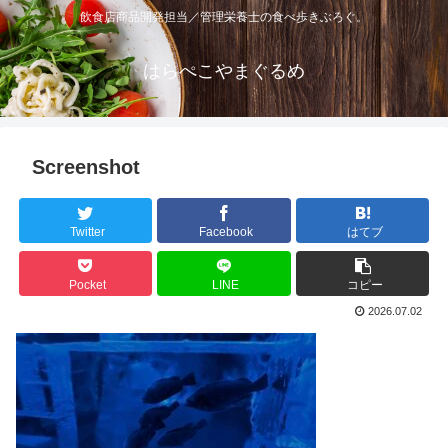
飲食店商品開発担当／管理栄養士の食べ歩きぶろぐ。
はらぺこやまぐるめ
Screenshot
Twitter
Facebook
はてブ
Pocket
LINE
コピー
2026.07.02