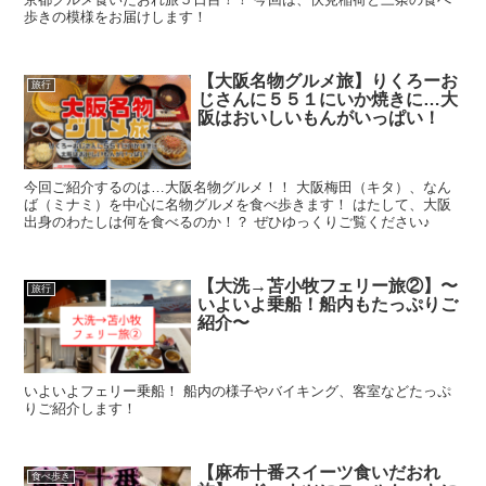
歩きの模様をお届けします！
【大阪名物グルメ旅】りくろーお
旅行
じさんに５５１にいか焼きに…大
阪はおいしいもんがいっぱい！
今回ご紹介するのは…大阪名物グルメ！！ 大阪梅田（キタ）、なん
ば（ミナミ）を中心に名物グルメを食べ歩きます！ はたして、大阪
出身のわたしは何を食べるのか！？ ぜひゆっくりご覧ください♪
【大洗→苫小牧フェリー旅②】〜
旅行
いよいよ乗船！船内もたっぷりご
紹介〜
いよいよフェリー乗船！ 船内の様子やバイキング、客室などたっぷ
りご紹介します！
【麻布十番スイーツ食いだおれ
食べ歩き