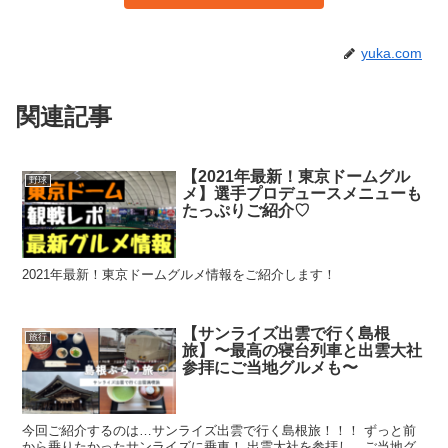
yuka.com
関連記事
【2021年最新！東京ドームグル
野球
メ】選手プロデュースメニューも
たっぷりご紹介♡
2021年最新！東京ドームグルメ情報をご紹介します！
【サンライズ出雲で行く島根
旅行
旅】〜最高の寝台列車と出雲大社
参拝にご当地グルメも〜
今回ご紹介するのは…サンライズ出雲で行く島根旅！！！ ずっと前
から乗りたかったサンライズに乗車！ 出雲大社を参拝し、ご当地グ