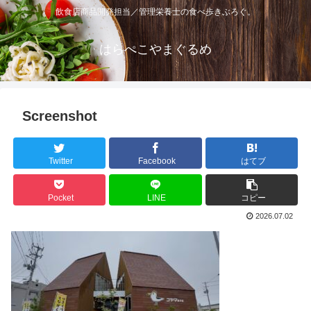
飲食店商品開発担当／管理栄養士の食べ歩きぶろぐ。
はらぺこやまぐるめ
Screenshot
Twitter
Facebook
はてブ
Pocket
LINE
コピー
2026.07.02