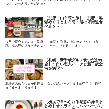
ルメもたっぷりいただきます！
【別府・由布院の旅】～別府・地
旅行
獄めぐりと由布院・湯の坪街道食
べ歩き～
今回ご紹介するのは…別府・由布院！ 別府の地獄めぐりから由布
院・湯の坪街道食べ歩きなど、たっぷりお届けします！
【札幌・新千歳グルメ食いだおれ
旅行
旅】〜白い恋人パークと新千歳空
港を満喫〜
北海道の旅も今日が最終日！ 白い恋人パークと新千歳空港で、最後
まで食べまくります！
【横浜で食べられる魅惑の洋食ま
まとめ
とめ】オムライスにハンバーグな