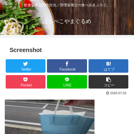
飲食店商品開発担当／管理栄養士の食べ歩きぶろぐ。
はらぺこやまぐるめ
Screenshot
Twitter
Facebook
はてブ
Pocket
LINE
コピー
2026.07.03