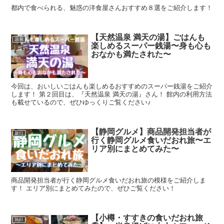
都内で食べられる、魅惑の洋食屋さんおすすめ８選をご紹介します！
【天然温泉 満天の湯】ごはんも
温泉
楽しめるスーパー銭湯〜身も心も
おなかも満たされた〜
今回は、おいしいごはんも楽しめるおすすめのスーパー銭湯をご紹介
します！ 第２回目は、『天然温泉 満天の湯』さん！ 館内の利用方法
も載せているので、ぜひゆっくりご覧ください♪
【静岡グルメ】商品開発担当者が
旅行
行く静岡グルメ食いだおれ旅〜エ
リア別にまとめてみた〜
商品開発担当者が行く静岡グルメ食いだおれ旅の模様をご紹介しま
す！ エリア別にまとめてみたので、ぜひご覧ください！
【小樽・すすきの食いだおれ旅
旅行