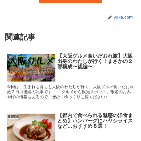
yuka.com
関連記事
【大阪グルメ食いだおれ旅】大阪
旅行
出身のわたしが行く！まさかの２
部構成〜後編〜
今回は、生まれも育ちも大阪のわたしが行く、大阪グルメ食いだおれ
旅２日目後編の記事です！！ グルメから観光スポット、限定のおみ
やげの情報もあるので、ぜひ、ゆっくりご覧ください♪
【都内で食べられる魅惑の洋食ま
まとめ
とめ】ハンバーグにハヤシライス
など…おすすめ８選！