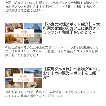
今回ご紹介するのは…沖縄！！ ご当地グルメを全制覇する勢いでた
っぷりグルメを楽しみます！ 観光スポット情報もお届けするので、
ぜひ最後までご覧ください♪
【小倉の穴場スポット紹介】～大
旅行
行列の鬼滅の刃カフェに絶品クロ
ワッサンと和菓子をいただく～
今回ご紹介するのは…小倉の穴場スポット！！ 大行列の鬼滅の刃カ
フェにTOTOミュージアム、小倉城。 そして絶品クロワッサンと和
菓子もいただきました！
【広島グルメ旅】〜名物グルメに
旅行
おすすめの観光スポットをご紹
介〜
今回お届けするのは…広島！！ 広島焼きに揚げもみじまんじゅうに
おすすめの観光スポットなどご紹介します！