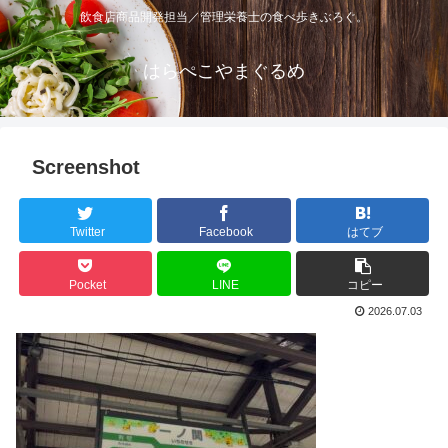
飲食店商品開発担当／管理栄養士の食べ歩きぶろぐ。
はらぺこやまぐるめ
Screenshot
Twitter
Facebook
はてブ
Pocket
LINE
コピー
2026.07.03