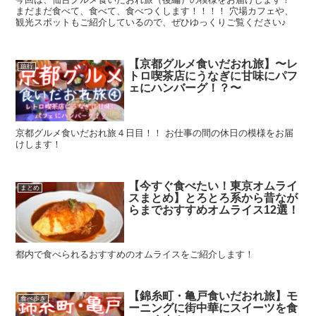
まだまだ食べて、食べて、食べつくします！！！！ 穴場カフェや、
観光スポットもご紹介しているので、ぜひゆっくりご覧ください♪
【京都グルメ食いだおれ旅】〜レ
旅行
トロ喫茶店にうなぎに甘味にパフ
ェにハンバーグ！？〜
京都グルメ食いだおれ旅４日目！！ お仕事の間の休日の模様をお届
けします！
【今すぐ食べたい！東京オムライ
まとめ
スまとめ】とろとろ系から昔なが
らまでおすすめオムライス12選！
都内で食べられるおすすめのオムライスをご紹介します！
【錦糸町・亀戸食いだおれ旅】モ
食べ歩き
ーニングに街中華にスイーツを食