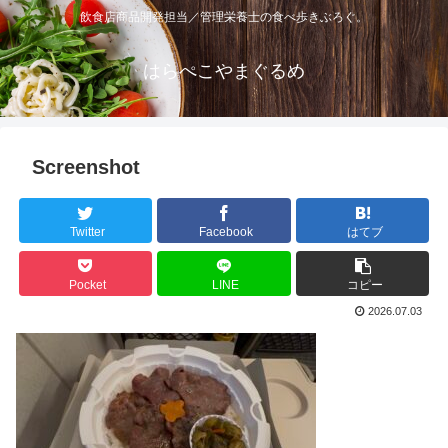
飲食店商品開発担当／管理栄養士の食べ歩きぶろぐ。
はらぺこやまぐるめ
Screenshot
Twitter
Facebook
はてブ
Pocket
LINE
コピー
2026.07.03