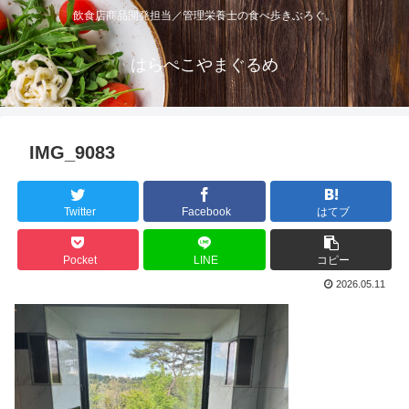
飲食店商品開発担当／管理栄養士の食べ歩きぶろぐ。
はらぺこやまぐるめ
IMG_9083
Twitter
Facebook
はてブ
Pocket
LINE
コピー
2026.05.11