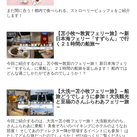
まだ間に合う！都内で食べられる、ストロベリービュッフェをご紹介
します！
【苫小牧〜敦賀フェリー旅】〜新
旅行
日本海フェリー「すずらん」で行
く２１時間の船旅〜
今回ご紹介するのは…苫小牧〜敦賀のフェリー旅！ 新日本海フェリ
ー「すずらん」に乗船し、２１時間の船旅を楽しみます！ 船内では
どんな過ごしかたができるのでしょうか！？
【大洗ー苫小牧フェリー旅】～船
旅行
旅どうでしょうに参加！大洗観光
と至福のさんふらわあフェリー旅
～
今回ご紹介するのは…大洗ー苫小牧フェリー旅！ 大洗観光ののち、
さんふらわあに乗船！ 美食ぞろいのバイキングにホテルのようなお
部屋！ そしてあのディレクター陣が登場するイベントにも参加！ は
たしてどんな旅だったのでしょうか！ ぜひゆっくりご覧ください♪