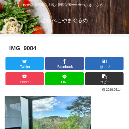
飲食店商品開発担当／管理栄養士の食べ歩きぶろぐ。
はらぺこやまぐるめ
IMG_9084
Twitter
Facebook
はてブ
Pocket
LINE
コピー
2026.05.14