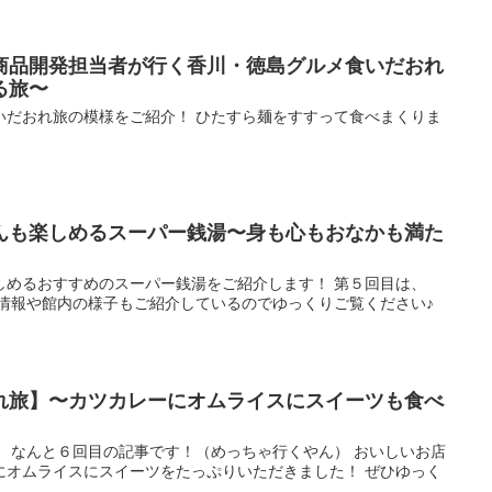
商品開発担当者が行く香川・徳島グルメ食いだおれ
る旅〜
いだおれ旅の模様をご紹介！ ひたすら麺をすすって食べまくりま
んも楽しめるスーパー銭湯〜身も心もおなかも満た
しめるおすすめのスーパー銭湯をご紹介します！ 第５回目は、
設情報や館内の様子もご紹介しているのでゆっくりご覧ください♪
れ旅】〜カツカレーにオムライスにスイーツも食べ
！ なんと６回目の記事です！（めっちゃ行くやん） おいしいお店
にオムライスにスイーツをたっぷりいただきました！ ぜひゆっく