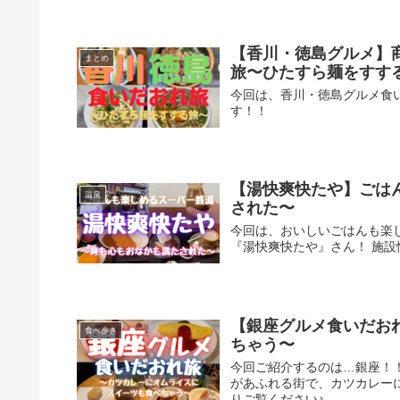
【香川・徳島グルメ】
まとめ
旅〜ひたすら麺をすす
今回は、香川・徳島グルメ食
す！！
【湯快爽快たや】ごは
温泉
された〜
今回は、おいしいごはんも楽
『湯快爽快たや』さん！ 施
【銀座グルメ食いだお
食べ歩き
ちゃう〜
今回ご紹介するのは…銀座！
があふれる街で、カツカレー
りご覧ください♪