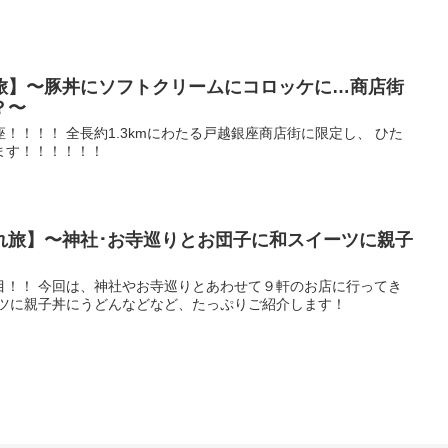
旅】〜豚丼にソフトクリームにコロッケに…商店街
？〜
！！！！ 全長約1.3kmにわたる戸越銀座商店街に限定し、 ひた
ます！！！！！！
れ旅】〜神社･お寺巡りとお団子に和スイーツに親子
目！！ 今回は、神社やお寺巡りとあわせて９軒のお店に行ってき
ーツに親子丼にうどんなどなど、たっぷりご紹介します！