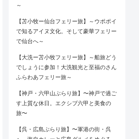
～
【苫小牧ー仙台フェリー旅】～ウポポイ
で知るアイヌ文化。そして豪華フェリー
で仙台へ～
【大洗ー苫小牧フェリー旅】～船旅どう
でしょうに参加！大洗観光と至福のさん
ふらわあフェリー旅～
【神戸・六甲山ぶらり旅】〜神戸で過ご
す上質な休日。エクシブ六甲と美食の
旅〜
【呉・広島ぶらり旅】〜軍港の街・呉