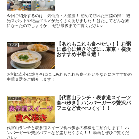
今回ご紹介するのは…気仙沼・大船渡！ 初めて訪れた三陸の街！ 観
光スポットや絶品グルメがたくさんありました！ はたしてどんな旅
になったのでしょうか。 ぜひ最後までご覧ください♪
【あれもこれも食べたい！】お粥
まとめ
に点心に焼きそばに…東京・横浜
おすすめ中華６選！
お粥に点心に焼きそばに…あれもこれも食べたいあなたにおすすめの
中華６選をご紹介します！
【代官山ランチ・表参道スイーツ
食べ歩き
食べ歩き】ハンバーガーや贅沢パ
フェなど食べつくす！！
代官山ランチと表参道スイーツ食べ歩きの模様をご紹介します！ ハ
ンバーガーや贅沢パフェなど盛りだくさん！！ 動画もぜひご覧くだ
さい♪