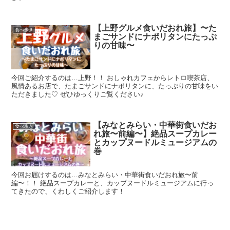
【上野グルメ食いだおれ旅】〜た
食べ歩き
まごサンドにナポリタンにたっぷ
りの甘味〜
今回ご紹介するのは…上野！！ おしゃれカフェからレトロ喫茶店、
風情あるお店で、たまごサンドにナポリタンに、たっぷりの甘味をい
ただきました♡ ぜひゆっくりご覧ください♪
【みなとみらい・中華街食いだお
食べ歩き
れ旅〜前編〜】絶品スープカレー
とカップヌードルミュージアムの
巻
今回お届けするのは…みなとみらい・中華街食いだおれ旅〜前
編〜！！ 絶品スープカレーと、カップヌードルミュージアムに行っ
てきたので、くわしくご紹介します！