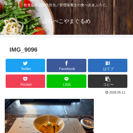
飲食店商品開発担当／管理栄養士の食べ歩きぶろぐ。
はらぺこやまぐるめ
IMG_9096
Twitter
Facebook
はてブ
Pocket
LINE
コピー
2026.05.11