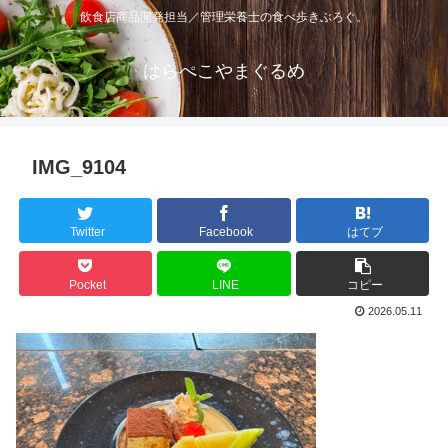
飲食店商品開発担当／管理栄養士の食べ歩きぶろぐ。
はらぺこやまぐるめ
IMG_9104
Twitter
Facebook
はてブ
Pocket
LINE
コピー
2026.05.11