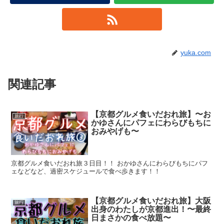
yuka.com
関連記事
【京都グルメ食いだおれ旅】〜お
旅行
かゆさんにパフェにわらびもちに
おみやげも〜
京都グルメ食いだおれ旅３日目！！ おかゆさんにわらびもちにパフ
ェなどなど、過密スケジュールで食べ歩きます！！
【京都グルメ食いだおれ旅】大阪
旅行
出身のわたしが京都進出！〜最終
日まさかの食べ放題〜