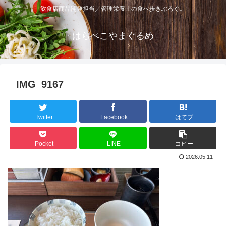
飲食店商品開発担当／管理栄養士の食べ歩きぶろぐ。
はらぺこやまぐるめ
IMG_9167
Twitter
Facebook
はてブ
Pocket
LINE
コピー
2026.05.11