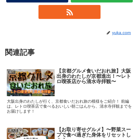
yuka.com
関連記事
【京都グルメ食いだおれ旅】大阪
旅行
出身のわたしが京都進出！〜レト
ロ喫茶店から清水寺拝観〜
大阪出身のわたしが行く、京都食いだおれ旅の模様をご紹介！ 前編
は、レトロ喫茶店で食べるおいしい朝ごはんから、清水寺拝観までを
お届けします！
【お取り寄せグルメ】〜野菜スー
購入品
プで食べ過ぎた身体をリセットし