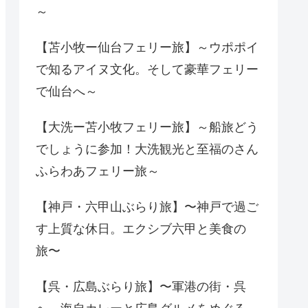
～
【苫小牧ー仙台フェリー旅】～ウポポイ
で知るアイヌ文化。そして豪華フェリー
で仙台へ～
【大洗ー苫小牧フェリー旅】～船旅どう
でしょうに参加！大洗観光と至福のさん
ふらわあフェリー旅～
【神戸・六甲山ぶらり旅】〜神戸で過ご
す上質な休日。エクシブ六甲と美食の
旅〜
【呉・広島ぶらり旅】〜軍港の街・呉