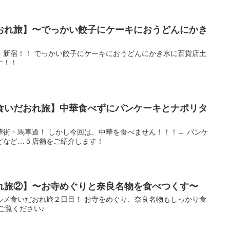
おれ旅】〜でっかい餃子にケーキにおうどんにかき
・新宿！！ でっかい餃子にケーキにおうどんにかき氷に百貨店土
す！！
食いだおれ旅】中華食べずにパンケーキとナポリタ
華街・馬車道！ しかし今回は、中華を食べません！！！← パンケ
どなど…５店舗をご紹介します！
れ旅②】〜お寺めぐりと奈良名物を食べつくす〜
ルメ食いだおれ旅２日目！ お寺をめぐり、奈良名物もしっかり食
ご覧ください♪