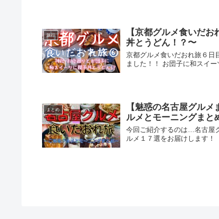
【京都グルメ食いだお
旅行
丼とうどん！？〜
京都グルメ食いだおれ旅６日
ました！！ お団子に和スイ
【魅惑の名古屋グルメ
まとめ
ルメとモーニングまと
今回ご紹介するのは…名古屋
ルメ１７選をお届けします！