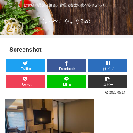
飲食店商品開発担当／管理栄養士の食べ歩きぶろぐ。
はらぺこやまぐるめ
Screenshot
Twitter
Facebook
はてブ
Pocket
LINE
コピー
2026.05.14