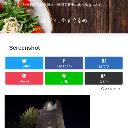
飲食店商品開発担当／管理栄養士の食べ歩きぶろぐ。
はらぺこやまぐるめ
Screenshot
Twitter
Facebook
はてブ
Pocket
LINE
コピー
2026.05.14