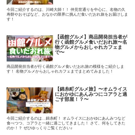
今回ご紹介するのは、川崎大師！！ 仲見世通りを中心に、名物の久
寿餅やおそばなど、おなかの限界に挑んだ食いだおれ旅をお届けしま
す！
【函館グルメ】商品開発担当者が
旅行
行く函館グルメ食いだおれ旅〜名
物グルメからおしゃれカフェま
で〜
商品開発担当者が行く函館グルメ食いだおれ旅の模様をご紹介しま
す！ 名物グルメからおしゃれカフェまでまとめてみました！
【錦糸町グルメ旅】〜オムライス
食べ歩き
におかゆにあんみつにコアラと過
ごす部屋！？〜
今回ご紹介するのは…錦糸町！ オムライスにおかゆにあんみつなど
食べつつ、コアラと一緒に過ごしてきました！ さて、何をしてきた
のか！？ ぜひゆっくりご覧ください♪