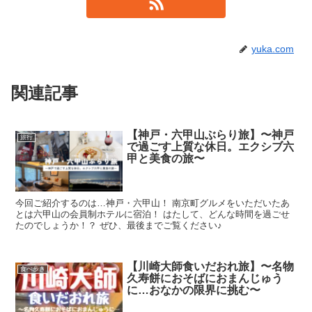
yuka.com
関連記事
【神戸・六甲山ぶらり旅】〜神戸
旅行
で過ごす上質な休日。エクシブ六
甲と美食の旅〜
今回ご紹介するのは…神戸・六甲山！ 南京町グルメをいただいたあ
とは六甲山の会員制ホテルに宿泊！ はたして、どんな時間を過ごせ
たのでしょうか！？ ぜひ、最後までご覧ください♪
【川崎大師食いだおれ旅】〜名物
食べ歩き
久寿餅におそばにおまんじゅう
に…おなかの限界に挑む〜