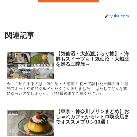
yuka.com
関連記事
【気仙沼・大船渡ぶらり旅】～海
旅行
鮮もスイーツも！気仙沼・大船渡
を巡る三陸旅～
今回ご紹介するのは…気仙沼・大船渡！ 初めて訪れた三陸の街！ 観
光スポットや絶品グルメがたくさんありました！ はたしてどんな旅
になったのでしょうか。 ぜひ最後までご覧ください♪
【東京・神奈川プリンまとめ】お
まとめ
しゃれカフェからレトロ喫茶店ま
でオススメプリン10選！