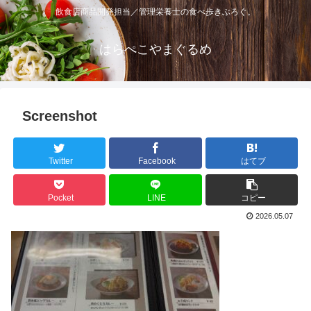
飲食店商品開発担当／管理栄養士の食べ歩きぶろぐ。
はらぺこやまぐるめ
Screenshot
Twitter
Facebook
はてブ
Pocket
LINE
コピー
2026.05.07