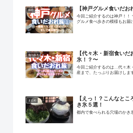
【神戸グルメ食いだお
旅行
今回ご紹介するのは神戸！！
グルメ食べ歩きの模様もお届
【代々木・新宿食いだ
食べ歩き
氷！？〜
今回ご紹介するのは…代々木
産まで、たっぷりお届けしま
【えっ！？こんなとこ
まとめ
き氷５選！
都内で食べられる穴場のかき