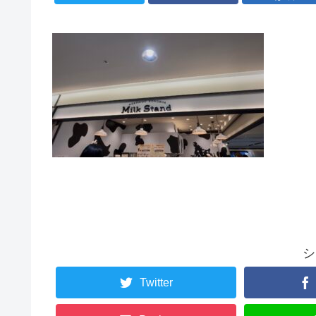
シ
Twitter