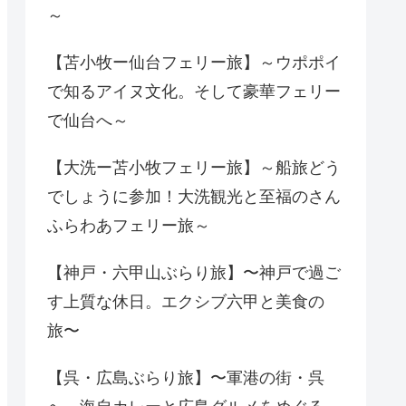
～
【苫小牧ー仙台フェリー旅】～ウポポイ
で知るアイヌ文化。そして豪華フェリー
で仙台へ～
【大洗ー苫小牧フェリー旅】～船旅どう
でしょうに参加！大洗観光と至福のさん
ふらわあフェリー旅～
【神戸・六甲山ぶらり旅】〜神戸で過ご
す上質な休日。エクシブ六甲と美食の
旅〜
【呉・広島ぶらり旅】〜軍港の街・呉