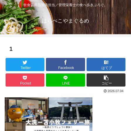
飲食店商品開発担当／管理栄養士の食べ歩きぶろぐ。
はらぺこやまぐるめ
1
Twitter
Facebook
はてブ
Pocket
LINE
コピー
2026.07.04