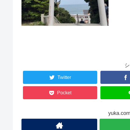
シ
Twitter
Pocket
yuka.