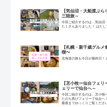
【気仙沼・大船渡ぶら
旅行
三陸旅～
今回ご紹介するのは…気仙沼
たくさんありました！ はたし
【札幌・新千歳グルメ
旅行
喫〜
北海道の旅も今日が最終日！
【苫小牧ー仙台フェリ
旅行
ェリーで仙台へ～
今回ご紹介するのは…苫小牧
たのち再びフェリーで仙台へ
最後までゆっくりご覧ください