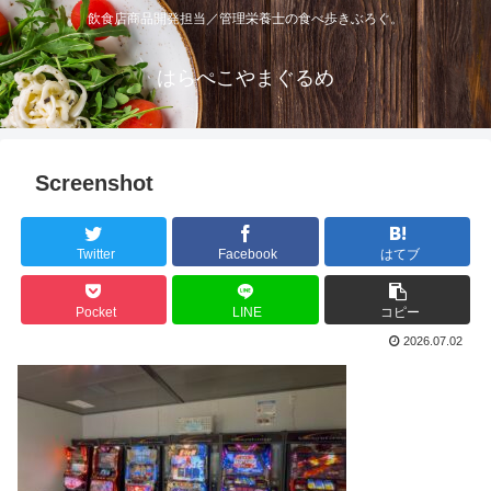
飲食店商品開発担当／管理栄養士の食べ歩きぶろぐ。
はらぺこやまぐるめ
Screenshot
Twitter
Facebook
はてブ
Pocket
LINE
コピー
2026.07.02