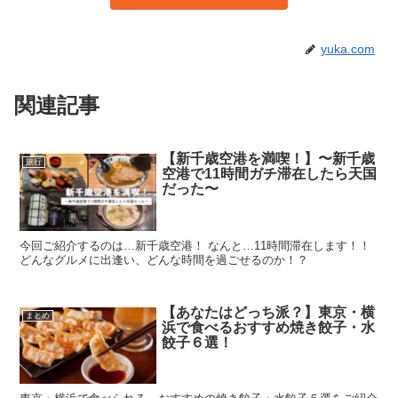
yuka.com
関連記事
【新千歳空港を満喫！】〜新千歳
旅行
空港で11時間ガチ滞在したら天国
だった〜
今回ご紹介するのは…新千歳空港！ なんと…11時間滞在します！！
どんなグルメに出逢い、どんな時間を過ごせるのか！？
【あなたはどっち派？】東京・横
まとめ
浜で食べるおすすめ焼き餃子・水
餃子６選！