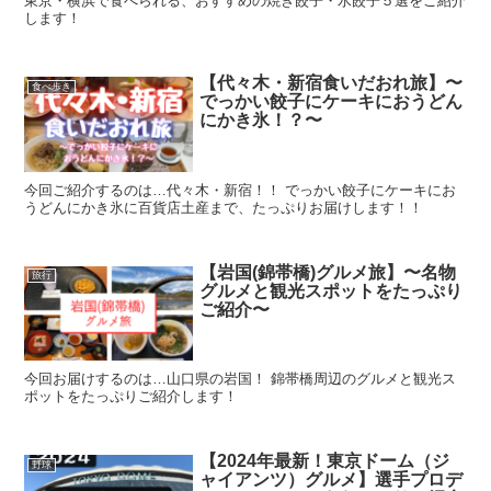
東京・横浜で食べられる、おすすめの焼き餃子・水餃子５選をご紹介
します！
【代々木・新宿食いだおれ旅】〜
食べ歩き
でっかい餃子にケーキにおうどん
にかき氷！？〜
今回ご紹介するのは…代々木・新宿！！ でっかい餃子にケーキにお
うどんにかき氷に百貨店土産まで、たっぷりお届けします！！
【岩国(錦帯橋)グルメ旅】〜名物
旅行
グルメと観光スポットをたっぷり
ご紹介〜
今回お届けするのは…山口県の岩国！ 錦帯橋周辺のグルメと観光ス
ポットをたっぷりご紹介します！
【2024年最新！東京ドーム（ジ
野球
ャイアンツ）グルメ】選手プロデ