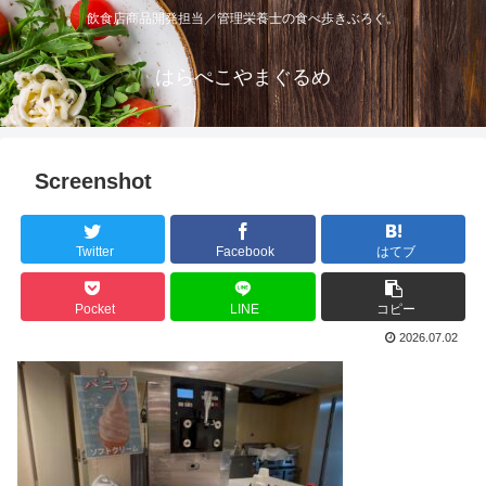
飲食店商品開発担当／管理栄養士の食べ歩きぶろぐ。
はらぺこやまぐるめ
Screenshot
Twitter
Facebook
はてブ
Pocket
LINE
コピー
2026.07.02