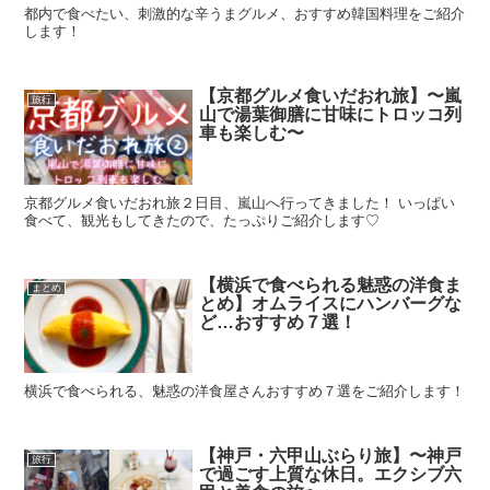
都内で食べたい、刺激的な辛うまグルメ、おすすめ韓国料理をご紹介
します！
【京都グルメ食いだおれ旅】〜嵐
旅行
山で湯葉御膳に甘味にトロッコ列
車も楽しむ〜
京都グルメ食いだおれ旅２日目、嵐山へ行ってきました！ いっぱい
食べて、観光もしてきたので、たっぷりご紹介します♡
【横浜で食べられる魅惑の洋食ま
まとめ
とめ】オムライスにハンバーグな
ど…おすすめ７選！
横浜で食べられる、魅惑の洋食屋さんおすすめ７選をご紹介します！
【神戸・六甲山ぶらり旅】〜神戸
旅行
で過ごす上質な休日。エクシブ六