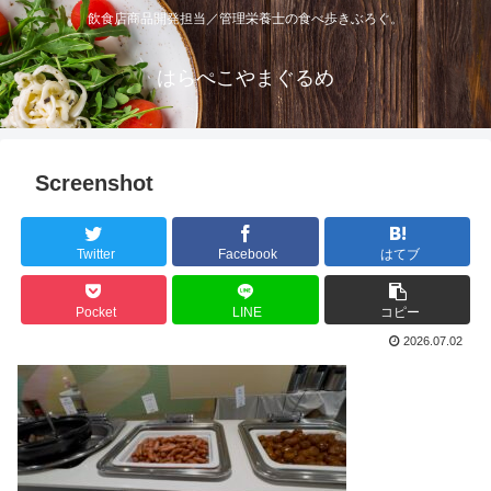
飲食店商品開発担当／管理栄養士の食べ歩きぶろぐ。
はらぺこやまぐるめ
Screenshot
Twitter
Facebook
はてブ
Pocket
LINE
コピー
2026.07.02