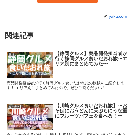
yuka.com
関連記事
【静岡グルメ】商品開発担当者が
旅行
行く静岡グルメ食いだおれ旅〜エ
リア別にまとめてみた〜
商品開発担当者が行く静岡グルメ食いだおれ旅の模様をご紹介しま
す！ エリア別にまとめてみたので、ぜひご覧ください！
【川崎グルメ食いだおれ旅】〜お
食べ歩き
そばにおうどんに天ぷらにうな重
にフルーツパフェを食べる！〜
今回ご紹介するのは…川崎！！ 絶品おそばに感動のおうどんと天ぷ