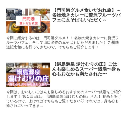
【門司港グルメ食いだおれ旅】～
旅行
名物焼きカレーに贅沢フルーツパ
フェに瓦そばもいただく～
今回ご紹介するのは…門司港グルメ！！ 名物の焼きカレーに贅沢フ
ルーツパフェ、そして山口名物の瓦そばもいただきました！ 九州鉄
道記念館にも行ってきたので、そちらもご紹介します！
【綱島源泉 湯けむりの庄】ごは
温泉
んも楽しめるスーパー銭湯〜身も
心もおなかも満たされた〜
今回は、おいしいごはんも楽しめるおすすめのスーパー銭湯をご紹介
します！ 第１回目は、『綱島源泉 湯けむりの庄』さん！ 動画もあげ
ているので、よければそちらもご覧ください♡ それでは、身も心も
癒されにいってきま...