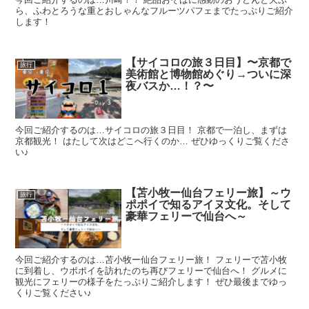
ら、ふわとろうな重とおしゃんなフルーツパフェまでたっぷりご紹介
します！
【サイコロの旅３日目】〜京都で
旅行
美術館と博物館めぐり→ついに深
夜バスか…！？〜
今回ご紹介するのは…サイコロの旅３日目！ 京都で一泊し、まずは
京都観光！ はたして次はどこへ行くのか… ぜひゆっくりご覧くださ
い♪
【苫小牧ー仙台フェリー旅】～ウ
旅行
ポポイで知るアイヌ文化。そして
豪華フェリーで仙台へ～
今回ご紹介するのは…苫小牧ー仙台フェリー旅！ フェリーで苫小牧
に到着し、ウポポイを訪れたのち再びフェリーで仙台へ！ グルメに
観光にフェリーの様子をたっぷりご紹介します！ ぜひ最後までゆっ
くりご覧ください♪