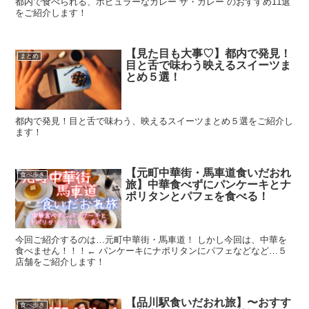
都内で食べられる、ポピュラーなカレー“ザ・カレー”のおすすめ11選
をご紹介します！
【見た目も大事♡】都内で発見！
まとめ
目と舌で味わう映えるスイーツま
とめ５選！
都内で発見！目と舌で味わう、映えるスイーツまとめ５選をご紹介し
ます！
【元町中華街・馬車道食いだおれ
食べ歩き
旅】中華食べずにパンケーキとナ
ポリタンとパフェを食べる！
今回ご紹介するのは…元町中華街・馬車道！ しかし今回は、中華を
食べません！！！← パンケーキにナポリタンにパフェなどなど…５
店舗をご紹介します！
【品川駅食いだおれ旅】〜おすす
食べ歩き