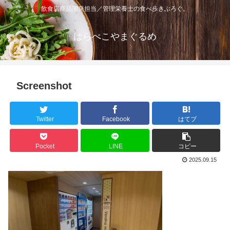
飲食店商品開発担当／管理栄養士の食べ歩きぶろぐ。
はらぺこやまぐるめ
Screenshot
Twitter
Facebook
はてブ
Pocket
LINE
コピー
2025.09.15