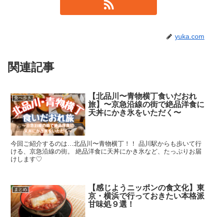
yuka.com
関連記事
【北品川〜青物横丁食いだおれ
食べ歩き
旅】〜京急沿線の街で絶品洋食に
天丼にかき氷をいただく〜
今回ご紹介するのは…北品川〜青物横丁！！ 品川駅からも歩いて行
ける、京急沿線の街。 絶品洋食に天丼にかき氷など、たっぷりお届
けします♡
【感じようニッポンの食文化】東
まとめ
京・横浜で行っておきたい本格派
甘味処９選！