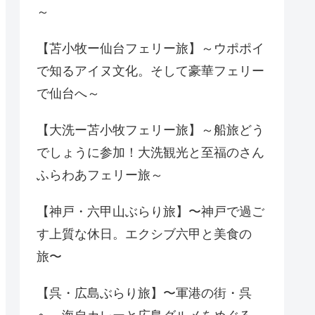
～
【苫小牧ー仙台フェリー旅】～ウポポイ
で知るアイヌ文化。そして豪華フェリー
で仙台へ～
【大洗ー苫小牧フェリー旅】～船旅どう
でしょうに参加！大洗観光と至福のさん
ふらわあフェリー旅～
【神戸・六甲山ぶらり旅】〜神戸で過ご
す上質な休日。エクシブ六甲と美食の
旅〜
【呉・広島ぶらり旅】〜軍港の街・呉