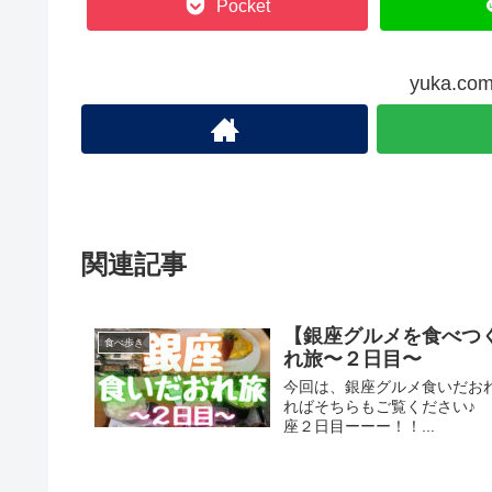
Pocket
yuka.
関連記事
【銀座グルメを食べつ
食べ歩き
れ旅〜２日目〜
今回は、銀座グルメ食いだお
ればそちらもご覧ください♪
座２日目ーーー！！...