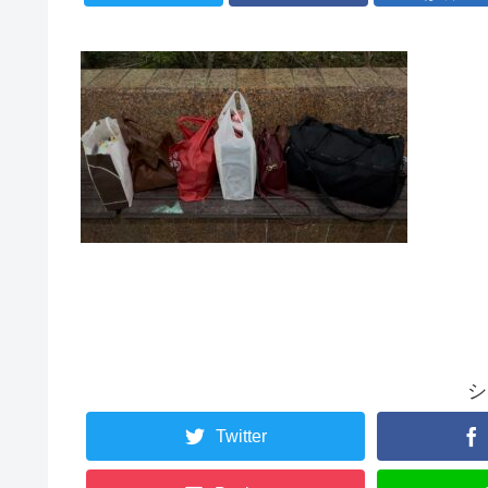
シ
Twitter