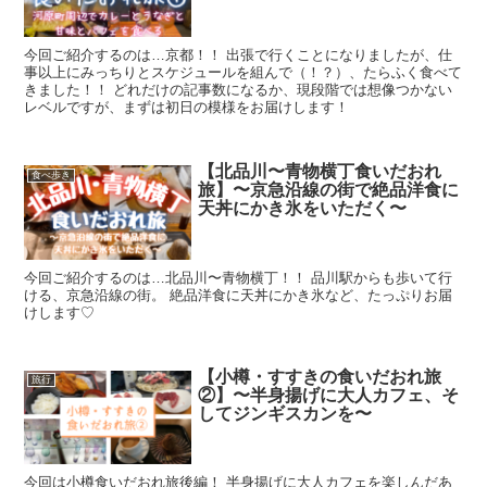
今回ご紹介するのは…京都！！ 出張で行くことになりましたが、仕
事以上にみっちりとスケジュールを組んで（！？）、たらふく食べて
きました！！ どれだけの記事数になるか、現段階では想像つかない
レベルですが、まずは初日の模様をお届けします！
【北品川〜青物横丁食いだおれ
食べ歩き
旅】〜京急沿線の街で絶品洋食に
天丼にかき氷をいただく〜
今回ご紹介するのは…北品川〜青物横丁！！ 品川駅からも歩いて行
ける、京急沿線の街。 絶品洋食に天丼にかき氷など、たっぷりお届
けします♡
【小樽・すすきの食いだおれ旅
旅行
②】〜半身揚げに大人カフェ、そ
してジンギスカンを〜
今回は小樽食いだおれ旅後編！ 半身揚げに大人カフェを楽しんだあ