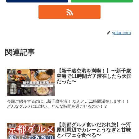
yuka.com
関連記事
【新千歳空港を満喫！】〜新千歳
旅行
空港で11時間ガチ滞在したら天国
だった〜
今回ご紹介するのは…新千歳空港！ なんと…11時間滞在します！！
どんなグルメに出逢い、どんな時間を過ごせるのか！？
【京都グルメ食いだおれ旅】〜河
旅行
原町周辺でカレーとうなぎと甘味
とパフェを食べる〜