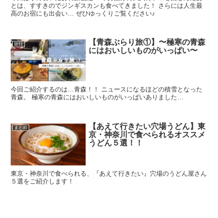
とは、すすきのでジンギスカンも食べてきました！ さらには人生最
高のお宿にも出会い… ぜひゆっくりご覧ください♪
【青森ぶらり旅①】〜極寒の青森
旅行
にはおいしいものがいっぱい〜
今回ご紹介するのは…青森！！ ニュースになるほどの積雪となった
青森。 極寒の青森にはおいしいものがいっぱいありました…
【あえて行きたい穴場うどん】東
まとめ
京・神奈川で食べられるオススメ
うどん５選！！
東京・神奈川で食べられる、『あえて行きたい』穴場のうどん屋さん
５選をご紹介します！