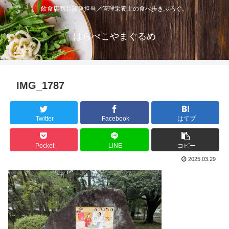
飲食店商品開発担当／管理栄養士の食べ歩きぶろぐ。
はらぺこやまぐるめ
IMG_1787
Twitter
Facebook
はてブ
Pocket
LINE
コピー
2025.03.29