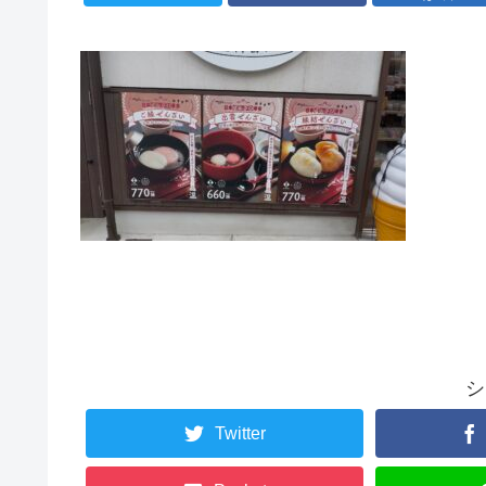
シ
Twitter