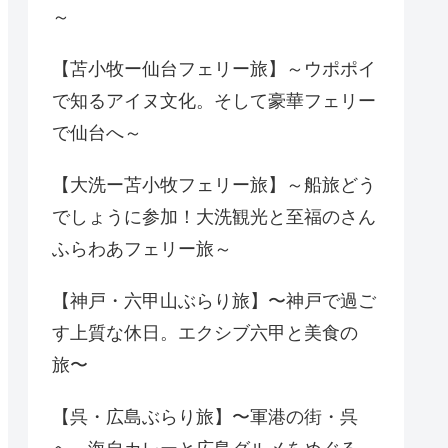
～
【苫小牧ー仙台フェリー旅】～ウポポイ
で知るアイヌ文化。そして豪華フェリー
で仙台へ～
【大洗ー苫小牧フェリー旅】～船旅どう
でしょうに参加！大洗観光と至福のさん
ふらわあフェリー旅～
【神戸・六甲山ぶらり旅】〜神戸で過ご
す上質な休日。エクシブ六甲と美食の
旅〜
【呉・広島ぶらり旅】〜軍港の街・呉