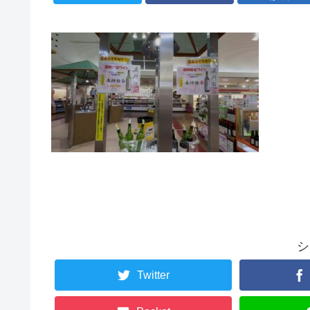
シ
Twitter