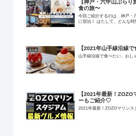
【神戸・六甲山ぶらり
旅行
食の旅〜
今回ご紹介するのは…神戸・
に宿泊！ はたして、どんな時
【2021年山手線沿線
まとめ
山手線沿線で食べたい、おし
【2021年最新！ZO
野球
ーもご紹介♡
2021年最新！ZOZOマリ