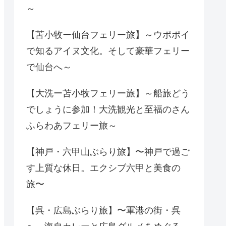
～
【苫小牧ー仙台フェリー旅】～ウポポイ
で知るアイヌ文化。そして豪華フェリー
で仙台へ～
【大洗ー苫小牧フェリー旅】～船旅どう
でしょうに参加！大洗観光と至福のさん
ふらわあフェリー旅～
【神戸・六甲山ぶらり旅】〜神戸で過ご
す上質な休日。エクシブ六甲と美食の
旅〜
【呉・広島ぶらり旅】〜軍港の街・呉