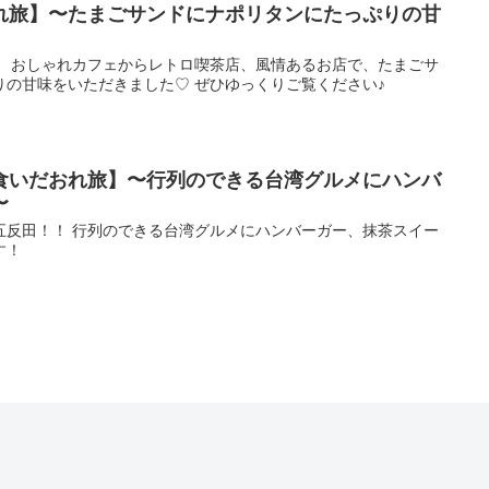
れ旅】〜たまごサンドにナポリタンにたっぷりの甘
！ おしゃれカフェからレトロ喫茶店、風情あるお店で、たまごサ
りの甘味をいただきました♡ ぜひゆっくりご覧ください♪
食いだおれ旅】〜行列のできる台湾グルメにハンバ
〜
五反田！！ 行列のできる台湾グルメにハンバーガー、抹茶スイー
す！