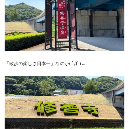
「散歩の楽しさ日本一」なのか( ﾟДﾟ)←