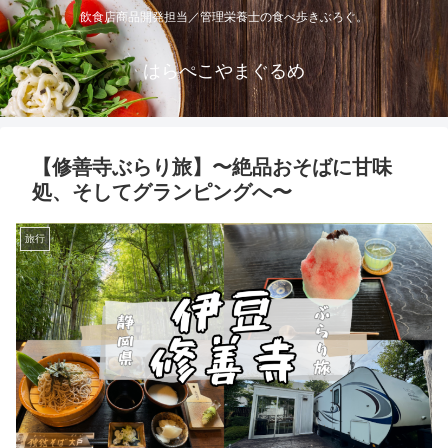
飲食店商品開発担当／管理栄養士の食べ歩きぶろぐ。
はらぺこやまぐるめ
【修善寺ぶらり旅】〜絶品おそばに甘味
処、そしてグランピングへ〜
旅行