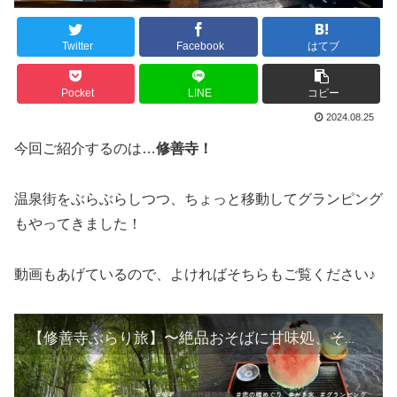
Twitter
Facebook
はてブ
Pocket
LINE
コピー
2024.08.25
今回ご紹介するのは…
修善寺！
温泉街をぶらぶらしつつ、ちょっと移動してグランピング
もやってきました！
動画もあげているので、よければそちらもご覧ください♪
【修善寺ぶらり旅】〜絶品おそばに甘味処、そしてグランピングへ〜