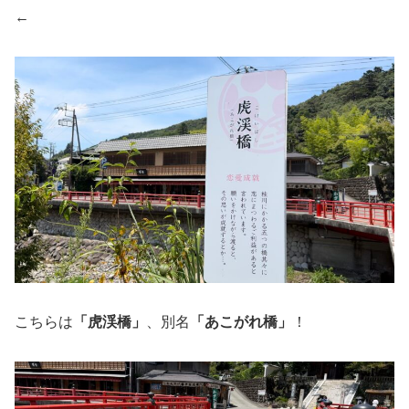
←
こちらは
「虎渓橋」
、別名
「あこがれ橋」
！