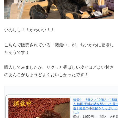
いのしし！！かわいい！！
こちらで販売されている「猪最中」が、ちいかわに登場し
たそうです！
購入してみましたが、サクッと香ばしい皮とほどよい甘さ
のあんこがちょうどよくおいしかったです！
猪最中 6個入／10個入／15個
入 静岡 天城の猪を型どった最
道十勝産の小豆餡をたっぷりと
した
価格：1,050円～（税込、送料別