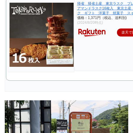
帰省 帰省土産 東京ラスク プ
アマンドラスク16枚入 東京土産
ク ギフト 洋菓子 焼菓子 ス
価格：1,371円（税込、送料別)
(2024/8/20時点)
楽天で