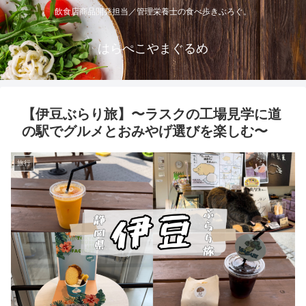
飲食店商品開発担当／管理栄養士の食べ歩きぶろぐ。
はらぺこやまぐるめ
【伊豆ぶらり旅】〜ラスクの工場見学に道
の駅でグルメとおみやげ選びを楽しむ〜
旅行