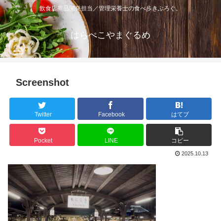
飲食店商品開発担当／管理栄養士の食べ歩きぶろぐ。
はらぺこやまぐるめ
Screenshot
Twitter
Facebook
はてブ
Pocket
LINE
コピー
2025.10.13