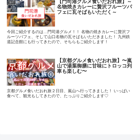
【門司港グルメ食いだおれ旅】～
旅行
名物焼きカレーに贅沢フルーツパ
フェに瓦そばもいただく～
今回ご紹介するのは…門司港グルメ！！ 名物の焼きカレーに贅沢フ
ルーツパフェ、そして山口名物の瓦そばもいただきました！ 九州鉄
道記念館にも行ってきたので、そちらもご紹介します！
【京都グルメ食いだおれ旅】〜嵐
旅行
山で湯葉御膳に甘味にトロッコ列
車も楽しむ〜
京都グルメ食いだおれ旅２日目、嵐山へ行ってきました！ いっぱい
食べて、観光もしてきたので、たっぷりご紹介します♡