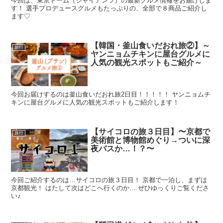
今回は、東京ドーム（ジャイアンツ）の最新グルメ情報をお届けしま
す！ 選手プロデュースグルメもたっぷりの、全部で８商品ご紹介し
ます♡
【韓国・釜山食いだおれ旅②】～
旅行
ヤンニョムチキンに屋台グルメに
人気の観光スポットもご紹介～
今回お届けするのは釜山食いだおれ旅2日目！！！！！ ヤンニョムチ
キンに屋台グルメに人気の観光スポットもご紹介します！
【サイコロの旅３日目】〜京都で
旅行
美術館と博物館めぐり→ついに深
夜バスか…！？〜
今回ご紹介するのは…サイコロの旅３日目！ 京都で一泊し、まずは
京都観光！ はたして次はどこへ行くのか… ぜひゆっくりご覧くださ
い♪